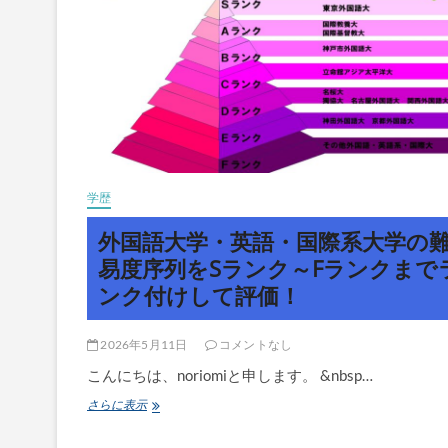
易
度
序
列
を
6
段
階・
13
段
階・
学歴
21
段
外国語大学・英語・国際系大学の
階
の
易度序列をSランク～Fランクまで
3
ンク付けして評価！
パ
タ
ー
ン
2026年5月11日
コメントなし
に
こんにちは、noriomiと申します。 &nbsp…
分
け
外
さらに表示
て
国
評
語