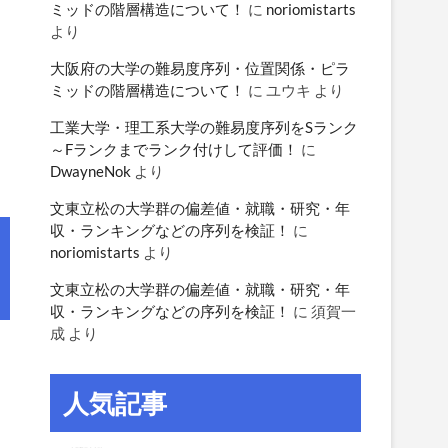
ミッドの階層構造について！
に
noriomistarts
より
大阪府の大学の難易度序列・位置関係・ピラ
ミッドの階層構造について！
に
ユウキ
より
工業大学・理工系大学の難易度序列をSランク
～Fランクまでランク付けして評価！
に
DwayneNok
より
文東立松の大学群の偏差値・就職・研究・年
収・ランキングなどの序列を検証！
に
noriomistarts
より
文東立松の大学群の偏差値・就職・研究・年
収・ランキングなどの序列を検証！
に
須賀一
成
より
人気記事