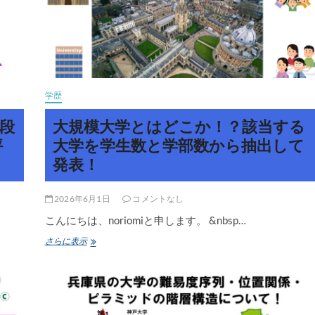
学歴
3段
大規模大学とはどこか！？該当する
評
大学を学生数と学部数から抽出して
発表！
2026年6月1日
コメントなし
こんにちは、noriomiと申します。 &nbsp…
大
さらに表示
規
模
大
学
と