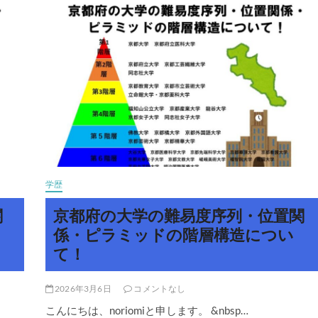
表！
の
大
学
の
難
易
度
序
列・
位
置
関
係・
ピ
学歴
ラ
ミ
関
京都府の大学の難易度序列・位置関
ッ
ド
係・ピラミッドの階層構造につい
の
て！
階
層
構
造
2026年3月6日
コメントなし
に
こんにちは、noriomiと申します。 &nbsp…
つ