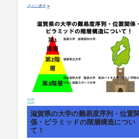
ま
大
さらに表示
で
阪
ラ
府
ン
の
ク
大
付
学
け
の
し
難
て
易
評
度
価！
序
列・
位
置
関
係・
ピ
学歴
ラ
ミ
滋賀県の大学の難易度序列・位置
ッ
ド
係・ピラミッドの階層構造につい
の
て！
階
層