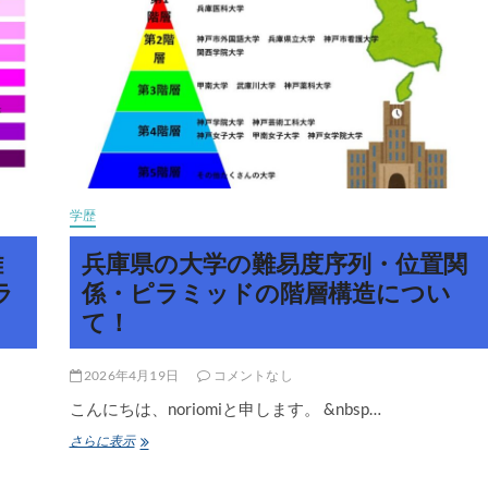
は
ど
こ
か！？
該
当
す
る
大
学
を
学歴
学
生
難
兵庫県の大学の難易度序列・位置関
数
と
ラ
係・ピラミッドの階層構造につい
学
て！
部
数
か
ら
2026年4月19日
コメントなし
抽
こんにちは、noriomiと申します。 &nbsp…
出
し
兵
さらに表示
て
庫
発
県