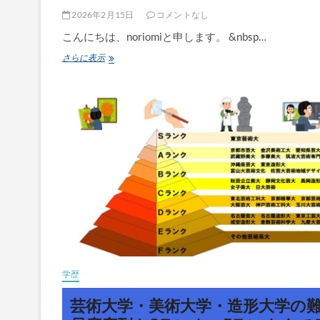
構
造
2026年2月15日
コメントなし
に
こんにちは、noriomiと申します。 &nbsp…
つ
い
滋
さらに表示
て！
賀
県
の
大
学
の
難
易
度
序
列・
位
置
関
係・
ピ
学歴
ラ
ミ
芸術大学・美術大学・造形大学の
ッ
ド