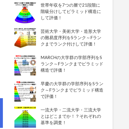
世帯年収を7つの層で21段階に
階級分けしてピラミッド構造に
して評価！
芸術大学・美術大学・造形大学
の難易度序列をSランク～Fラン
クまでランク付けして評価！
MARCHの大学群の学部序列をS
ランク～Fランクまでピラミッド
構造で評価！
早慶の大学群の学部序列をSラン
ク～Fランクまでピラミッド構造
で評価！
一流大学・二流大学・三流大学
とはどこまでか！？それぞれの
基準を調査！