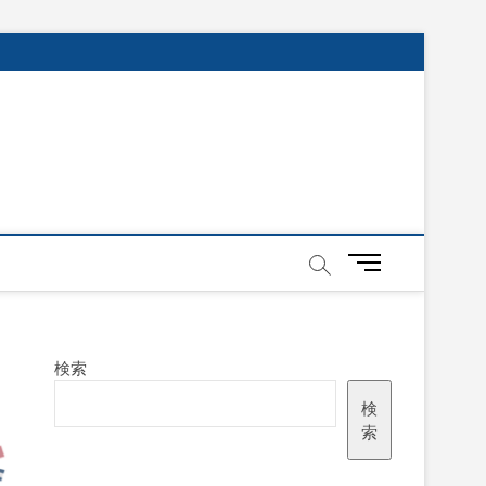
メ
ニ
ュ
ー
ボ
検索
タ
ン
検
索