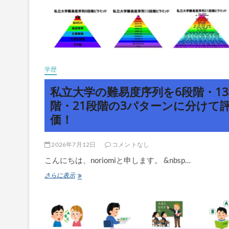
学歴
私立大学の難易度序列を6段階・1
階・21段階の3パターンに分けて
価！
2026年7月12日
コメントなし
こんにちは、noriomiと申します。 &nbsp…
私
さらに表示
立
大
学
の
難