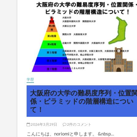
価！
大
学・
英
語・
国
際
系
大
学
の
難
易
度
序
学歴
列
を
大阪府の大学の難易度序列・位置
S
ラ
係・ピラミッドの階層構造につい
ン
て！
ク
～
F
ラ
2026年3月29日
2件のコメント
ン
こんにちは、noriomiと申します。 &nbsp…
ク