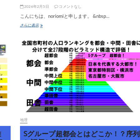
構
造
2026年2月5日
コメントなし
に
こんにちは、noriomiと申します。 &nbsp…
つ
い
三
さらに表示
て！
重
県
の
大
学
の
難
易
度
序
列・
位
置
関
係・
ピ
地理
ラ
ミ
難
Sグループ超都会とはどこか！？序列
ッ
ド