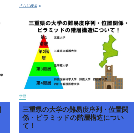
い
京
さらに表示
て！
都
府
の
大
学
の
難
易
度
序
列・
位
置
関
係・
ピ
学歴
ラ
ミ
関
三重県の大学の難易度序列・位置関
ッ
ド
係・ピラミッドの階層構造につい
の
て！
階
層