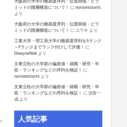
大阪府の大学の難易度序列・位置関係・ピラ
ミッドの階層構造について！
に
noriomistarts
より
大阪府の大学の難易度序列・位置関係・ピラ
ミッドの階層構造について！
に
ユウキ
より
工業大学・理工系大学の難易度序列をSランク
～Fランクまでランク付けして評価！
に
DwayneNok
より
文東立松の大学群の偏差値・就職・研究・年
収・ランキングなどの序列を検証！
に
noriomistarts
より
文東立松の大学群の偏差値・就職・研究・年
収・ランキングなどの序列を検証！
に
須賀一
成
より
人気記事
べ