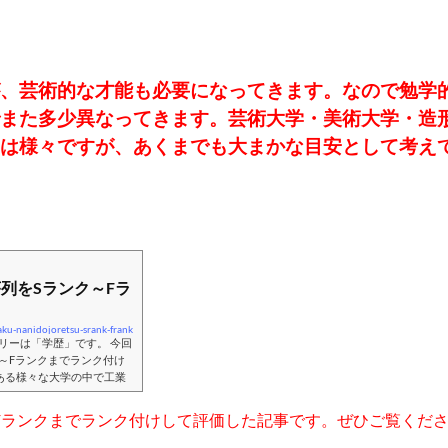
、芸術的な才能も必要になってきます。なので勉学
また多少異なってきます。芸術大学・美術大学・造
は様々ですが、あくまでも大まかな目安として考え
列をSランク～Fラ
ku-nanidojoretsu-srank-frank
ゴリーは「学歴」です。 今回
～Fランクまでランク付け
ある様々な大学の中で工業
存在します。総合大学ではな
た大学をSランク～Fラン
Fランクまでランク付けして評価した記事です。ぜひご覧くだ
この記事を述べる時点で東京
どうしても今回この時期に述