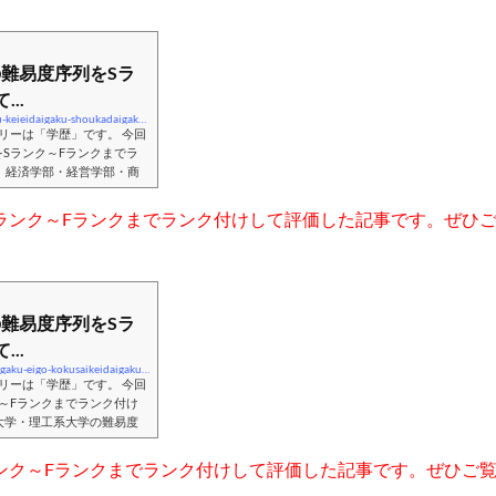
難易度序列をSラ
..
https://noriomistarts.com/2025/09/07/keizaidaigaku-keieidaigaku-shoukadaigaku-nanidojoretsu-srank-frank
ゴリーは「学歴」です。 今回
Sランク～Fランクまでラ
 経済学部・経営学部・商
くの受験生が受験します。一
・商に特化している大学もい
ランク～Fランクまでランク付けして評価した記事です。ぜひ
ットもあるのですが、こうし
り歴史と伝統やその学問を重
難易度序列をSラ
..
https://noriomistarts.com/2026/05/11/gaikokugodaigaku-eigo-kokusaikeidaigaku-nanidojoretsu-srank-frank
ゴリーは「学歴」です。 今回
～Fランクまでランク付け
大学・理工系大学の難易度
価した記事です。ぜひご覧
易度序列をSランク～Fラン
ンク～Fランクまでランク付けして評価した記事です。ぜひご
覧ください。※芸術大学・