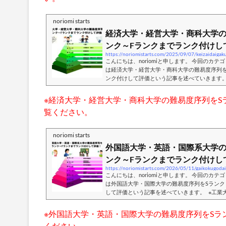
べた...
noriomi starts
経済大学・経営大学・商科大学の
ンク～Fランクまでランク付けして.
こんにちは、noriomiと申します。 今回のカテ
は経済大学・経営大学・商科大学の難易度序列を
ンク付けして評価という記事を述べていきます。
学部系の学部はかなりメジャーな学部であり多
般的には総合大学が多いのですが、経済・経営
※経済大学・経営大学・商科大学の難易度序列をS
くつかあります。総合大学には総合大学のメリ
覧ください。
た経済・経営・商に特化した大学だからこそよ
視した環...
noriomi starts
外国語大学・英語・国際系大学の
ンク～Fランクまでランク付けして.
こんにちは、noriomiと申します。 今回のカテ
は外国語大学・国際大学の難易度序列をSランク
して評価という記事を述べていきます。 ※工業
序列をSランク～Fランクまでランク付けして評
ください。※経済大学・経営大学・商科大学の難
※外国語大学・英語・国際大学の難易度序列をSラ
クまでランク付けして評価した記事です。ぜひご
ください。