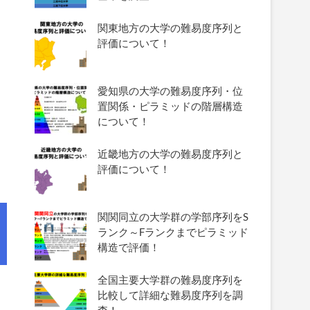
関東地方の大学の難易度序列と
評価について！
愛知県の大学の難易度序列・位
置関係・ピラミッドの階層構造
について！
近畿地方の大学の難易度序列と
評価について！
関関同立の大学群の学部序列をS
ランク～Fランクまでピラミッド
構造で評価！
全国主要大学群の難易度序列を
比較して詳細な難易度序列を調