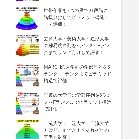
世帯年収を7つの層で21段階に
階級分けしてピラミッド構造に
して評価！
芸術大学・美術大学・造形大学
の難易度序列をSランク～Fラン
クまでランク付けして評価！
ご
MARCHの大学群の学部序列をS
ランク～Fランクまでピラミッド
構造で評価！
早慶の大学群の学部序列をSラン
ク～Fランクまでピラミッド構造
で評価！
一流大学・二流大学・三流大学
とはどこまでか！？それぞれの
覧
基準を調査！