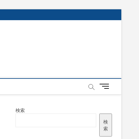
メ
ニ
ュ
ー
検索
ボ
タ
検
ン
索