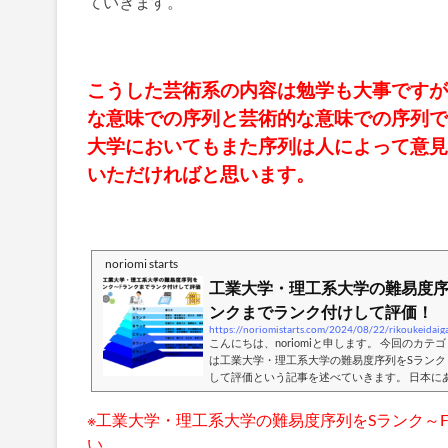
ていきます。
こうした芸術系の内容は勉学も大事ですが
な意味での序列と芸術的な意味での序列で
大学においてもまた序列は人によって意見
いただければと思います。
noriomi starts
工業大学・理工系大学の難易度序
ンクまでランク付けして評価！
https://noriomistarts.com/2024/08/22/rikoukeidaiga
こんにちは、noriomiと申します。 今回のカテ
は工業大学・理工系大学の難易度序列をSランク
して評価という記事を述べていきます。 日本に
大学という名称をはじめとした理工系の大学が
くて理工系の学問を中心とした大学です。こうし
※工業大学・理工系大学の難易度序列をSランク～
クまでランク付けして評価していきます。 （※
い。
工業大学が東京科学大学になる前の時期なので