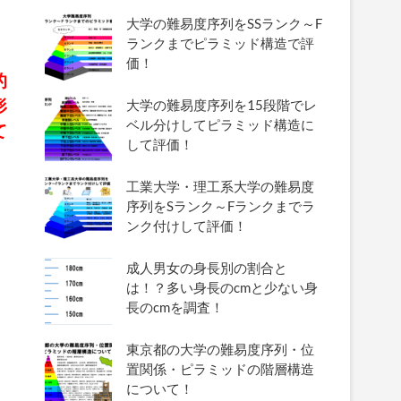
大学の難易度序列をSSランク～F
ランクまでピラミッド構造で評
価！
的
形
大学の難易度序列を15段階でレ
ベル分けしてピラミッド構造に
て
して評価！
工業大学・理工系大学の難易度
序列をSランク～Fランクまでラ
ンク付けして評価！
成人男女の身長別の割合と
は！？多い身長のcmと少ない身
長のcmを調査！
東京都の大学の難易度序列・位
置関係・ピラミッドの階層構造
さ
について！