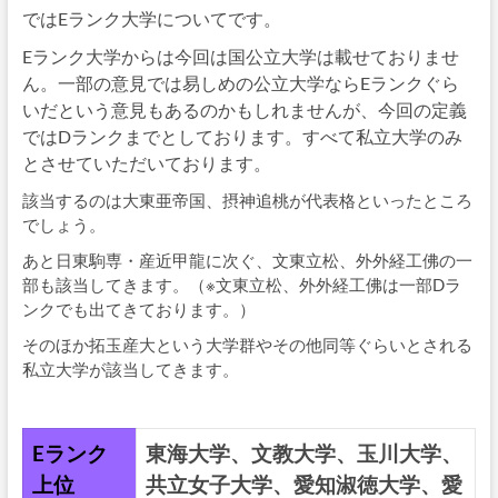
ではEランク大学についてです。
Eランク大学からは今回は国公立大学は載せておりませ
ん。一部の意見では易しめの公立大学ならEランクぐら
いだという意見もあるのかもしれませんが、今回の定義
ではDランクまでとしております。すべて私立大学のみ
とさせていただいております。
該当するのは大東亜帝国、摂神追桃が代表格といったところ
でしょう。
あと日東駒専・産近甲龍に次ぐ、文東立松、外外経工佛の一
部も該当してきます。（※文東立松、外外経工佛は一部Dラ
ンクでも出てきております。）
そのほか拓玉産大という大学群やその他同等ぐらいとされる
私立大学が該当してきます。
Eランク
東海大学、文教大学、玉川大学、
上位
共立女子大学、愛知淑徳大学、愛