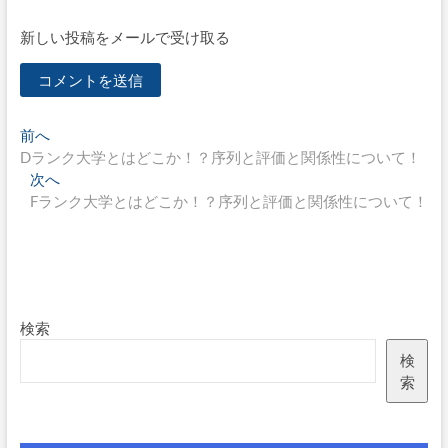
新しい投稿をメールで受け取る
投
過
前へ
去
Dランク大学とはどこか！？序列と評価と関係性について！
稿
の
次
次へ
ナ
投
の
Fランク大学とはどこか！？序列と評価と関係性について！
稿:
投
ビ
稿:
ゲ
ー
シ
検索
ョ
検
索
ン