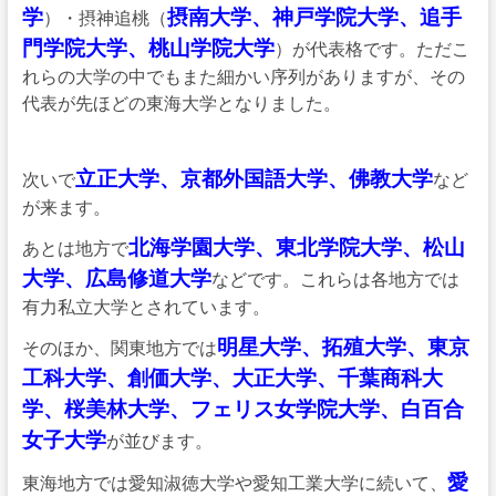
学
摂南大学、神戸学院大学、追手
）・摂神追桃（
門学院大学、桃山学院大学
）が代表格です。ただこ
れらの大学の中でもまた細かい序列がありますが、その
代表が先ほどの東海大学となりました。
立正大学、京都外国語大学、佛教大学
次いで
など
が来ます。
北海学園大学、東北学院大学、松山
あとは地方で
大学、広島修道大学
などです。これらは各地方では
有力私立大学とされています。
明星大学、拓殖大学、東京
そのほか、関東地方では
工科大学、創価大学、大正大学、千葉商科大
学、桜美林大学、フェリス女学院大学、白百合
女子大学
が並びます。
愛
東海地方では愛知淑徳大学や愛知工業大学に続いて、