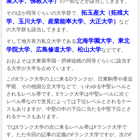
業大学、佛教大学）
の一部などが該当してきます。
拓玉産大（拓殖大
そのほか同等ぐらいの大学群で、
学、玉川大学、産業能率大学、大正大学）
など
の大学群も該当してきます。
北海学園大学、東北
そして地方有力私立大学である
学院大学、広島修道大学、松山大学
などです。
おおよそは大東亜帝国・摂神追桃の同等ぐらいに該当す
る大学が大半を占めています。
このEランク大学の上に来るDランクが、日東駒専や産近
甲龍、その他国公立大学などで、いわゆる中堅レベルと
されるレベル帯です。Eランク大学は中堅レベルに次ぐ
レベル帯なので意見によっては下位レベルとされるケー
スもありますが、中堅の中の下位に当たる中堅下位とさ
れるケースもあります。
ではEランク大学の次に来るレベル帯はFランク大学で
す。ただ今回の記事の定義のFランク大学ですが、次のF