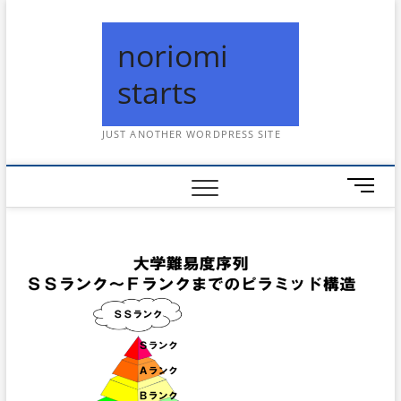
Skip
to
noriomi
content
starts
JUST ANOTHER WORDPRESS SITE
メ
ニ
ュ
ー
ボ
タ
ン