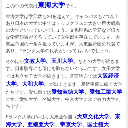
東海大学
この中の代表は
です。
東海大学は学部数も20を超えて、キャンパスも7つ以上
あり日本の大学の中ではトップクラスに大きい巨大組織
の大学といっていいでしょう。文系理系の学部など様々
な学問領域がそろっていて医学部も存在しています。大
東亜帝国の一角を担っていますが、大東亜帝国の代表で
あり、Eランク大学の代表といってもいいでしょう。
文教大学、玉川大学、
そのほか
などの大学が続きま
す。日東駒専にも引けを取らないぐらいです。女子大学
大阪経済
では共立女子大学が続きます。関西地方では
大学、大和大学、
が出てきます。産近甲龍に続く大学
愛知淑徳大学、愛知工業大学
たちです。愛知県では
です。愛知大学、名城大学、中京大学に次ぐ有力大学た
ちです。
大東文化大学、東
Eランク大学はやはり大東亜帝国（
海大学、亜細亜大学、帝京大学、国士舘大