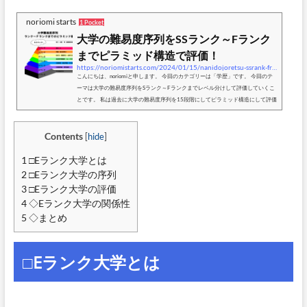
noriomi starts
1 Pocket
大学の難易度序列をSSランク～Fランク
までピラミッド構造で評価！
https://noriomistarts.com/2024/01/15/nanidojoretsu-ssrank-frank-pyramid
こんにちは、noriomiと申します。 今回のカテゴリーは「学歴」です。 今回のテ
ーマは大学の難易度序列をSランク～Fランクまでレベル分けして評価していくこ
とです。 私は過去に大学の難易度序列を15段階にしてピラミッド構造にして評価
という記事を述べさせていただきました。こちらは難関や中堅などそれぞれのレ
ベル帯を上位中位下位などに分けていきました。 ただこれを今回はSランク～Fラ
Contents
ンクまで分けていきます。そしてそれを国公立大学、私立大学、医学部の3つの
[
hide
]
分類で評価していきます。前回の15段階ピラミ...
1
□Eランク大学とは
2
□Eランク大学の序列
3
□Eランク大学の評価
4
◇Eランク大学の関係性
5
◇まとめ
□Eランク大学とは