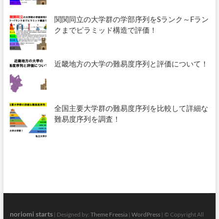
関関同立の大学群の学部序列をSランク～Fラン
クまでピラミッド構造で評価！
近畿地方の大学の難易度序列と評価について！
全国主要大学群の難易度序列を比較して詳細な
難易度序列を調査！
noriomi starts
| Designed by:
Theme Freesia
|
WordPress
| © Copyright All