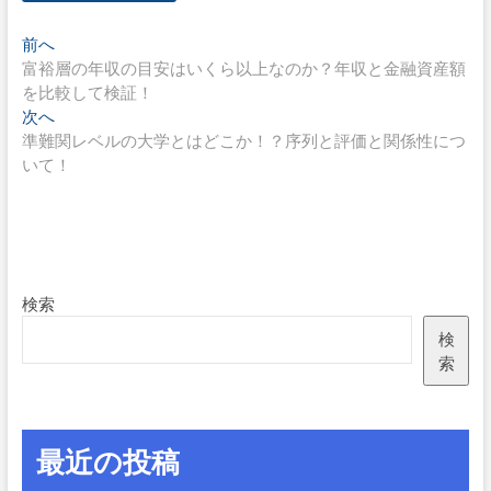
投
過
前へ
去
富裕層の年収の目安はいくら以上なのか？年収と金融資産額
稿
の
を比較して検証！
ナ
投
次
次へ
稿:
の
準難関レベルの大学とはどこか！？序列と評価と関係性につ
ビ
投
いて！
ゲ
稿:
ー
シ
ョ
検索
ン
検
索
最近の投稿