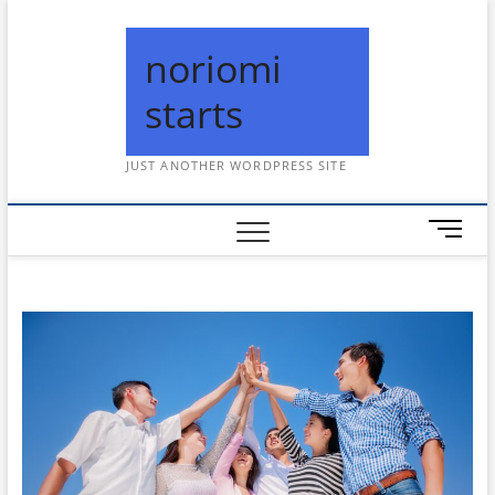
Skip
to
noriomi
content
starts
JUST ANOTHER WORDPRESS SITE
メ
ニ
ュ
ー
ボ
タ
ン