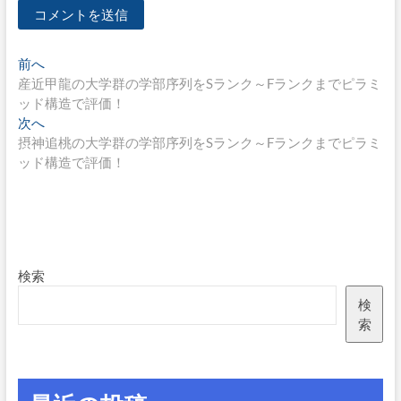
投
過
前へ
去
産近甲龍の大学群の学部序列をSランク～Fランクまでピラミ
稿
の
ッド構造で評価！
ナ
投
次
次へ
稿:
の
摂神追桃の大学群の学部序列をSランク～Fランクまでピラミ
ビ
投
ッド構造で評価！
ゲ
稿:
ー
シ
ョ
検索
ン
検
索